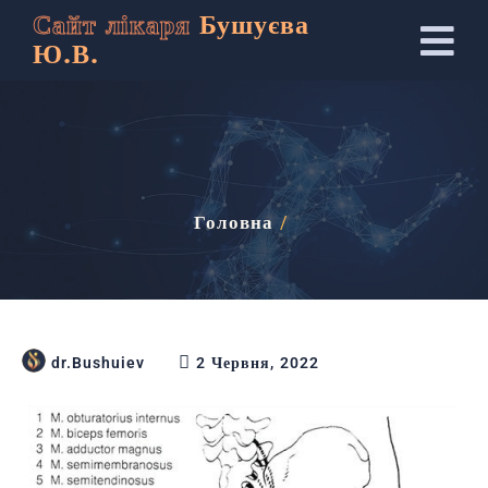
Сайт лікаря
Бушуєва
Ю.В.
Головна
/
dr.Bushuiev
2 Червня, 2022