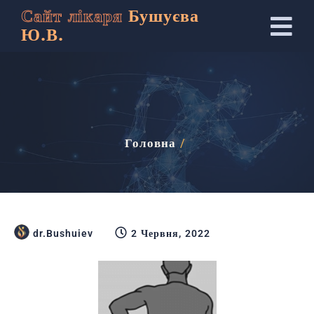
Сайт лікаря
Бушуєва
Ю.В.
Головна
/
dr.Bushuiev
2 Червня, 2022