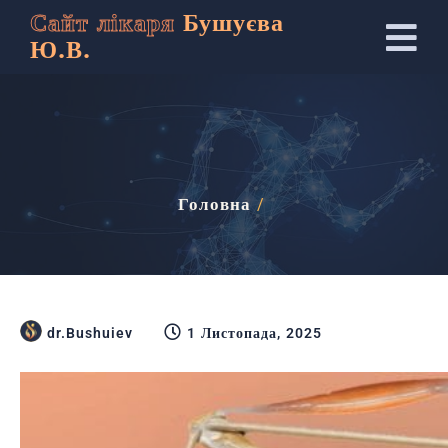
Сайт лікаря
Бушуєва
Ю.В.
Головна
/
dr.Bushuiev
1 Листопада, 2025