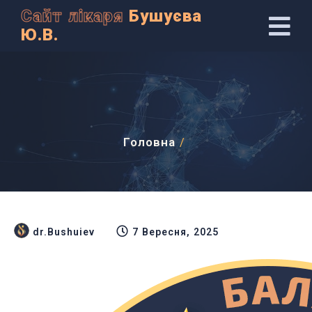
Сайт лікаря
Бушуєва
Ю.В.
Головна
/
dr.Bushuiev
7 Вересня, 2025