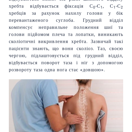
хребта відбувається фіксація С
-С
, С
-С
0
1
1
2
хребців за рахунок нахилу голови у бік
перевантаженого суглоба. Грудний відділ
компенсує неправильне положення шиї та
голови підйомом плеча та лопатки, виникають
сколіотичні викривлення хребта. Зазвичай такі
пацієнти знають, що вони сколіоз. Таз, своєю
чергою, підлаштовується під грудний відділ,
відбувається поворот таза і ніг з допомогою
розвороту таза одна нога стає «довшою».