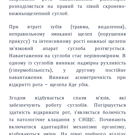
розподіляється на правий та лівий скронево-
нижньощелепний суглоб.
При втраті зубів (травма, видалення),
неправильному змиканні щелеп (порушення
прикусу) та інтенсивному рості нижньої щелепи
зв'язковий апарат суглоба розтягується.
Навантаження на суглоби стає нерівномірним. В
одному із суглобів виникає надмірна рухливість
(гіпермобільність), у другому постійне
навантаження. Виникає асиметричність при
відкритті рота – щелепа йде убік.
Згодом відбувається спазм м'язів, які
забезпечують роботу суглобів. Погіршується
здатність відкривати рот, з'являється болючість
та патологічне клацання у СНЩС. Починають
включатися адаптаційні механізми організму,
відбуваються зміни. На рівні шийного відділу