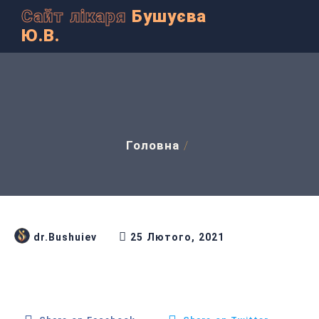
Сайт лікаря
Бушуєва
Ю.В.
Головна
/
dr.Bushuiev
25 Лютого, 2021