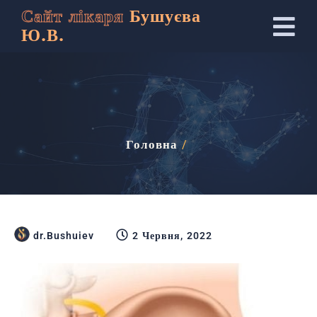
Сайт лікаря
Бушуєва
Ю.В.
Головна
/
dr.Bushuiev
2 Червня, 2022