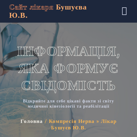
Сайт лікаря
Бушуєва
Ю.В.
ІНФОРМАЦІЯ,
ЯКА ФОРМУЄ
СВІДОМІСТЬ
Відкрийте для себе цікаві факти зі світу
медичної кінезіології та реабілітації
Головна
/
Компресія Нерва » Лікар
Бушуєв Ю.В.