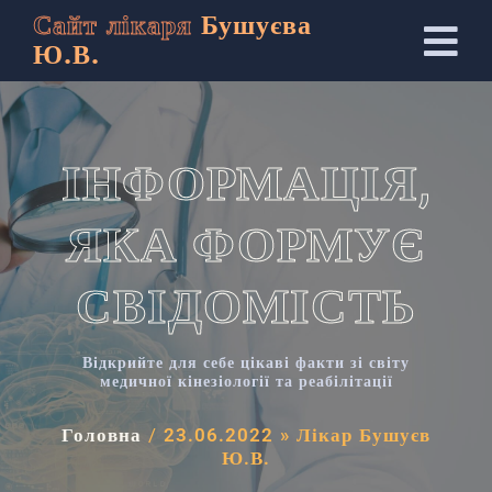
Сайт лікаря
Бушуєва
Ю.В.
ІНФОРМАЦІЯ,
ЯКА ФОРМУЄ
СВІДОМІСТЬ
Відкрийте для себе цікаві факти зі світу
медичної кінезіології та реабілітації
Головна
/
23.06.2022 » Лікар Бушуєв
Ю.В.