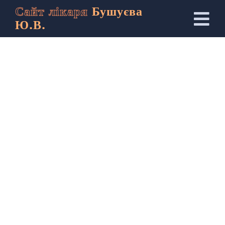
Сайт лікаря
Бушуєва
Ю.В.