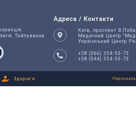
Адреса / Контакти
орекція.
Київ, проспект В.Лоба
патія. Тейпування.
Медичний Центр "Медб
Український Центр Реа
+38 (066) 334-53-73
+38 (044) 334-53-73
Здоров`я
Персональ