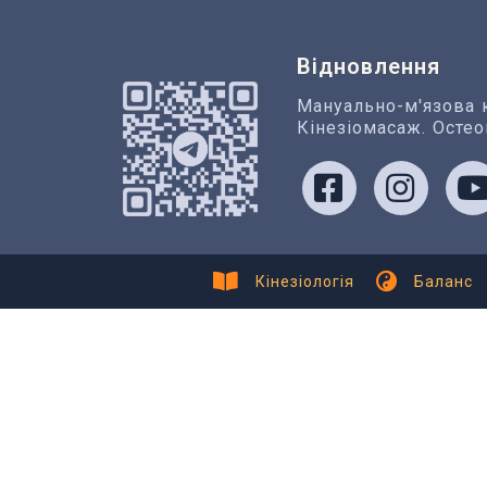
Відновлення
Мануально-м'язова к
Кінезіомасаж. Остео
Кінезіологія
Баланс