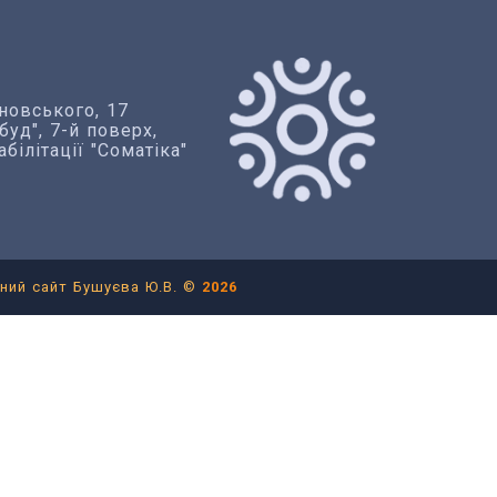
новського, 17
уд", 7-й поверх,
білітації "Соматіка"
ний сайт Бушуєва Ю.В. ©
2026