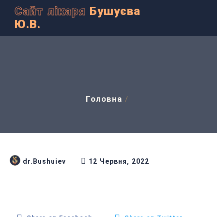
Сайт лікаря
Бушуєва
Ю.В.
Головна
/
dr.Bushuiev
12 Червня, 2022