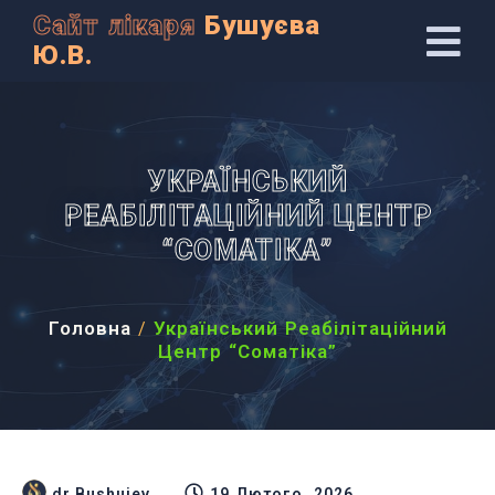
Сайт лікаря
Бушуєва
Ю.В.
УКРАЇНСЬКИЙ
РЕАБІЛІТАЦІЙНИЙ ЦЕНТР
“СОМАТІКА”
Головна
Український Реабілітаційний
/
Центр “Соматіка”
dr.Bushuiev
19 Лютого, 2026